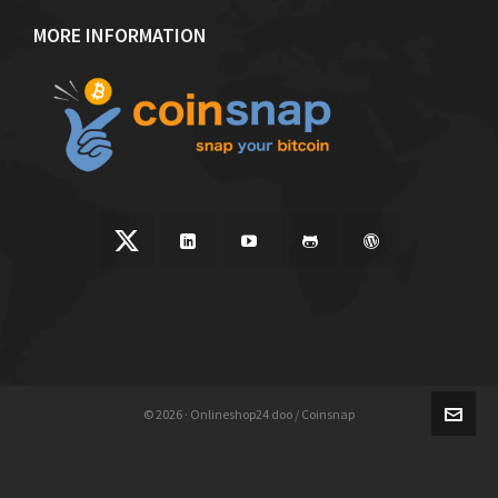
MORE INFORMATION
© 2026 · Onlineshop24 doo / Coinsnap
English
Français
(
French
)