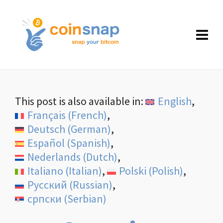
This post is also available in:
English
Français
(
French
)
Deutsch
(
German
)
Español
(
Spanish
)
Nederlands
(
Dutch
)
Italiano
(
Italian
)
Polski
(
Polish
)
Русский
(
Russian
)
српски
(
Serbian
)