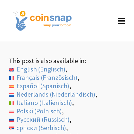
This post is also available in:
English
(
Englisch
)
Français
(
Französisch
)
Español
(
Spanisch
)
Nederlands
(
Niederländisch
)
Italiano
(
Italienisch
)
Polski
(
Polnisch
)
Русский
(
Russisch
)
српски
(
Serbisch
)